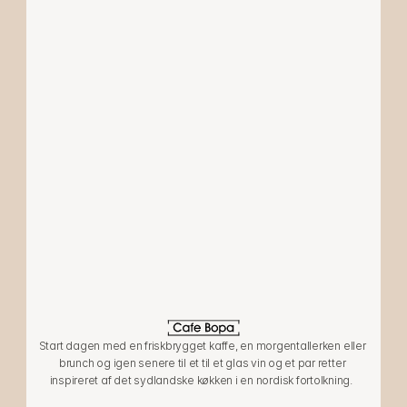
info@cafebopa.dk
LOKATION
LØGSTØRGADE 8
2100 KØBENHAVN Ø
ÅBNINGSTIDER
Man-tor: 09-24:00
Fre: 09-03:30
Lør: 10-03:30
Start dagen med en friskbrygget kaffe, en morgentallerken eller 
Søn: 10-24:00
brunch og igen senere til et til et glas vin og et par retter 
inspireret af det sydlandske køkken i en nordisk fortolkning.  