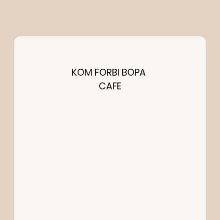
KOM FORBI BOPA 
CAFE
KONTAKT OS
info@cafebopa.dk