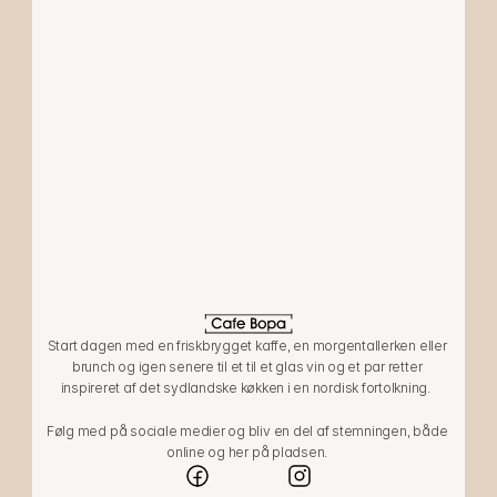
LOKATION
LØGSTØRGADE 8
2100 KØBENHAVN Ø
ÅBNINGSTIDER
Man-tor: 09-24:00
Fre: 09-03:30
Lør: 10-03:30
Start dagen med en friskbrygget kaffe, en morgentallerken eller 
Søn: 10-24:00
brunch og igen senere til et til et glas vin og et par retter 
inspireret af det sydlandske køkken i en nordisk fortolkning.  
Følg med på sociale medier og bliv en del af stemningen, både 
online og her på pladsen. 