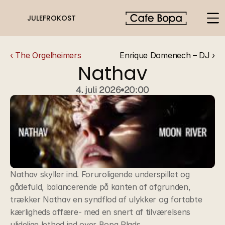
JULEFROKOST
‹ The Orgelheimers
Enrique Domenech – DJ ›
Nathav
4. juli 2026
20:00
Nathav skyller ind. Foruroligende underspillet og 
gådefuld, balancerende på kanten af afgrunden, 
trækker Nathav en syndflod af ulykker og fortabte 
kærligheds affære- med en snert af tilværelsens 
ulidelige lethed ind over Bopa Plads.