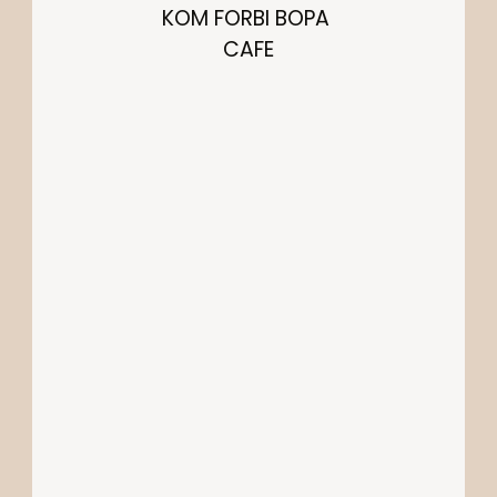
KOM FORBI BOPA 
CAFE
KONTAKT OS
info@cafebopa.dk
LOKATION
LØGSTØRGADE 8
2100 KØBENHAVN Ø