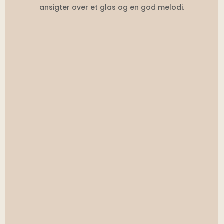
ansigter over et glas og en god melodi.
That Man Andy – DJ
22:00 – 03:00
Fredag 15. maj
Se begivenhed →