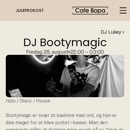
JULEFROKOST
DJ Lukey ›
DJ Bootymagic
Fredag 28. august
22:00 – 03:00
Italo / Disco / House
Bootymagic er svær at beskrive med ord, og han er 
ikke meget for at blive puttet i kasser. Men den 
nemmeste måde at forklare hans musik på er: "Hvis du 