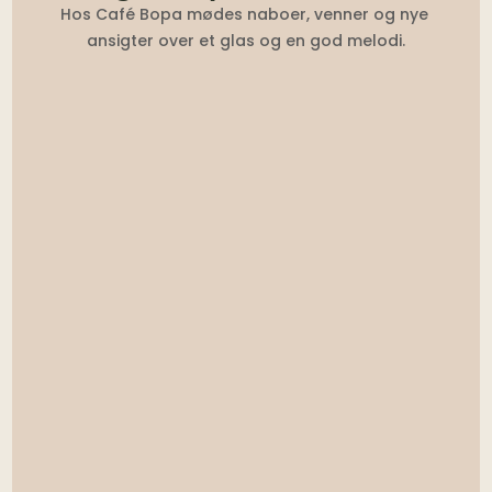
Hos Café Bopa mødes naboer, venner og nye 
ansigter over et glas og en god melodi.
That Man Andy – DJ
22:00 – 03:00
Fredag 15. maj
Se begivenhed →