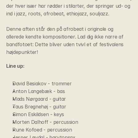
der hver især har rødder i stilarter, der springer ud- og 
ind i jazz, roots, afrobeat, ethiojazz, souljazz.
Denne aften står den på afrobeat i originale og 
allerede kendte kompositioner. Lad dig ikke narre af 
bandfotoet: Dette bliver uden tvivl et af festivalens 
højdepunkter!
Line up:
David Besiakov - trommer
Anton Langebæk - bas
Mads Nørgaard - guitar
Taus Bregnehøj - guitar
Simon Eskildsen - keys
Morten Dalhoff - percussion
Rune Kofoed - percussion
Jesper Løvdal - barytonsax