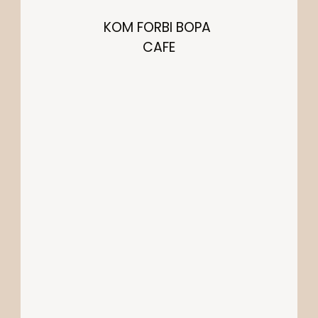
KOM FORBI BOPA 
CAFE
KONTAKT OS
info@cafebopa.dk
LOKATION
LØGSTØRGADE 8
2100 KØBENHAVN Ø