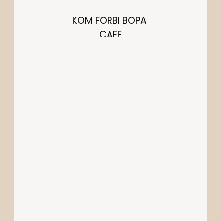
KOM FORBI BOPA 
CAFE
KONTAKT OS
info@cafebopa.dk
LOKATION
LØGSTØRGADE 8
2100 KØBENHAVN Ø