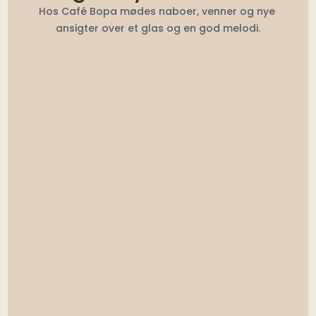
Hos Café Bopa mødes naboer, venner og nye 
ansigter over et glas og en god melodi.
That Man Andy – DJ
22:00 – 03:00
Fredag 15. maj
Se begivenhed →