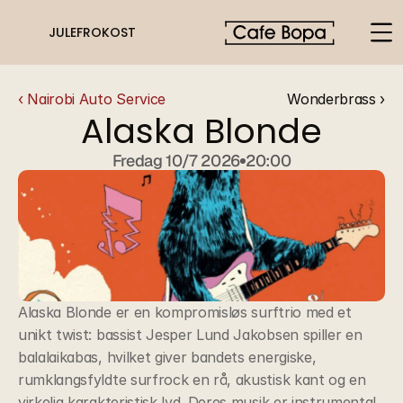
JULEFROKOST
‹ Nairobi Auto Service
Wonderbrass ›
Alaska Blonde
Fredag 10/7 2026
20:00
Alaska Blonde er en kompromisløs surftrio med et 
unikt twist: bassist Jesper Lund Jakobsen spiller en 
balalaikabas, hvilket giver bandets energiske, 
rumklangsfyldte surfrock en rå, akustisk kant og en 
virkelig karakteristisk lyd. Deres musik er instrumental, 